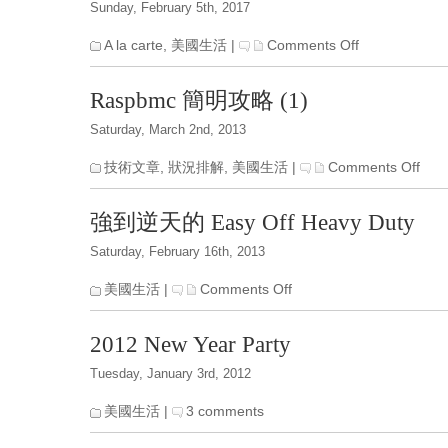
Sunday, February 5th, 2017
記
(新)
on
A la carte
,
美國生活
|
Comments Off
新
玩
Raspbmc 簡明攻略 (1)
具:
虎
Saturday, March 2nd, 2013
牌
電
on
技術文章
,
狀況排解
,
美國生活
|
Comments Off
子
Ra
鍋
簡
強到逆天的 Easy Off Heavy Duty
明
攻
Saturday, February 16th, 2013
略
(1)
on
美國生活
|
Comments Off
強
到
2012 New Year Party
逆
天
Tuesday, January 3rd, 2012
的
Easy
美國生活
|
3 comments
Off
Heavy