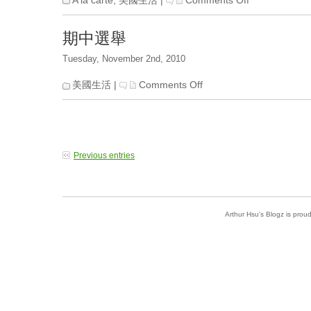
A la carte
,
美國生活
|
Comments Off
2010
聖
期中選舉
誕
派
Tuesday, November 2nd, 2010
對
on
美國生活
|
Comments Off
期
中
選
舉
Previous entries
Arthur Hsu's Blogz is pro