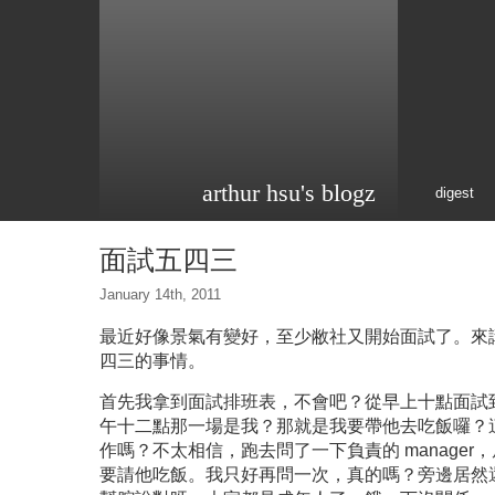
arthur hsu's blogz
digest
面試五四三
January 14th, 2011
最近好像景氣有變好，至少敝社又開始面試了。來
四三的事情。
首先我拿到面試排班表，不會吧？從早上十點面試
午十二點那一場是我？那就是我要帶他去吃飯囉？這不是
作嗎？不太相信，跑去問了一下負責的 manager
要請他吃飯。我只好再問一次，真的嗎？旁邊居然還有另