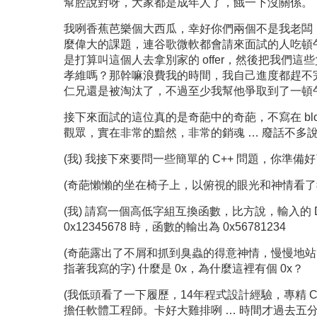
幫腔說對呀，大家都是成年人了，餓一下沒關係。
我咧香蕉芭樂個大西瓜，幸好你們兩個不是我老闆
麼偉大的課題，連谷歌微軟都會請來面試的人吃頓
是打算叫這個人去拿別家的 offer，然後把我們這
孝維嗎？那幹嘛浪費我的時間，我自己進度都趕不完
仁兄還是被淘汰了，不過至少我幫他爭取到了一頓
接下來面試的這位真的是奇葩中的奇葩，不寫在 bl
觀眾，實在非常的黯然，非常的銷魂 … 廢話不多說
(我) 我接下來要問一些簡單的 C++ 問題，你準備
(奇葩懶懶的坐在椅子上，以俯視的眼光和神情看了我
(我) 請寫一個高低字組互換函數，比方說，輸入的 D
0x12345678 時，函數的輸出為 0x56781234
(奇葩露出了不屑和抓到臭蟲的得意神情，慢慢地
指著我寫的字) 什麼是 0x，為什麼這裡有個 0x？
(我低頭看了一下履歷，14年程式設計經驗，專精 C++/
擔任軟體工程師。卡好大雞排咧 … 時間才過去五