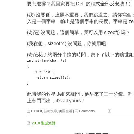
要怎麼撐？我回家要把 Dell 的程式全部反安裝！)
(我) 沒關係，這題不重要，我們跳過去。請你寫個 str
入是一個字串，輸出是這個字串的長度。字串是 zero-te
(奇葩) 沒問題，這個簡單，我可以用 sizeof() 嗎？
(我在想，sizeof？) 沒問題，你就用吧
(奇葩花了約兩分半鐘的時間，寫下了以下的曠世鉅
int strlen(char *s)

{

    s = '\0';

    return sizeof(s);

此時我的救星 Jeff 來敲門，他早來了三十分鐘。
上奪門而出，it’s all yours！
C++/C#
,
技術文章
,
美國生活
|
Comments
2010 聖誕派對