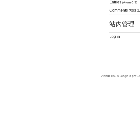
Entries
(Atom 0.3)
Comments
(RSS 2.
站內管理
Log in
Arthur Hsu's Blogz is pro