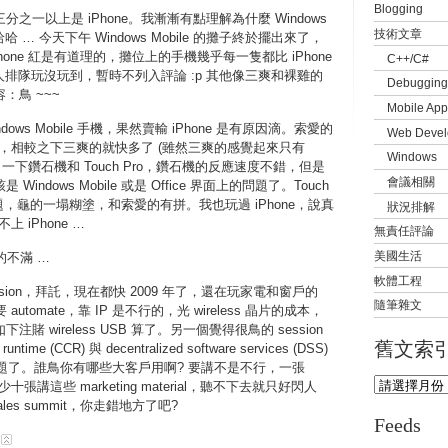
Blogging
一以上是 iPhone。我漸漸有點理解為什麼 Windows
技術文章
哈哈 … 今天下午 Windows Mobile 的攤子終於擺出來了，
one 紅是有道理的，攤位上的手機幾乎每一隻都比 iPhone
C++/C#
多人排隊玩沒玩到，暫時不列入評論 :p 其他像三爽和裸雞的
Debugging
：鳥 ~~~
Mobile App
ows Mobile 手機，果然賣輸 iPhone 是有原因滴。索愛的
Web Devel
行，相較之下三爽的就快多了 (雖然三爽的感覺起來只有
Windows
玩了一下鑽石機和 Touch Pro，鑽石機的反應速度不錯，但是
會議相關
Windows Mobile 或是 Office 界面上的問題了。Touch
題，龜的一塌糊塗，和索愛的有拼。我也玩過 iPhone，說真
狀況排解
 iPhone …
無責任評論
美國生活
 的不滿 …
軟體工程
 session，拜託，現在都快 2009 年了，還在玩家電和窗戶的
隨筆雜文
要 automate，靠 IP 是不行的，光 wireless 晶片的成本，
 wireless USB 算了。另一個覺得很鳥的 session
舊文索
runtime (CCR) 與 decentralized software services (DSS)
 的問題了。誰鳥你有哪些大客戶用啊? 要講不是不行，一張
十張講這些 marketing material，聽不下去就只好閃人
les summit，你走錯地方了吧?
Feeds