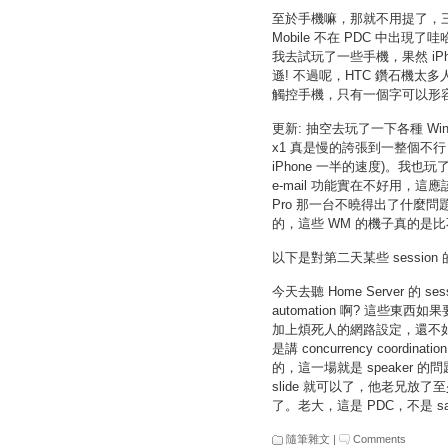
至於手機嘛，那就不用提了，三分之
Mobile 不在 PDC 中出現了哇
我去試玩了一些手機，果然 iPh
遜! 不過呢，HTC 鑽石機太
觸控手機，只有一個字可以形容
更新: 抽空去玩了一下各種 Wind
x1 真是慢的誇張到一整個不
iPhone 一半的速度)。我也
e-mail 功能實在不好用，這應該是 
Pro 那一台不曉得出了什麼問
的，這些 WM 的機子真的是比不上
以下是對第二天某些 session
今天去聽 Home Server 的
automation 啊? 這些東西如果
加上煩死人的網路設定，還不如下注賭
是講 concurrency coordination 
的，這一場就是 speaker
slide 就可以了，他老兄放了至少
了。老大，這是 PDC，不是 sa
隨筆雜文
|
Comments