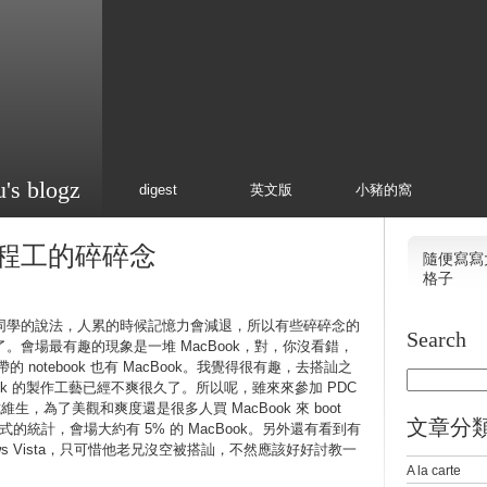
u's blogz
digest
英文版
小豬的窩
 小師程工的碎碎念
隨便寫寫
格子
同學的說法，人累的時候記憶力會減退，所以有些碎碎念的
Search
。會場最有趣的現象是一堆 MacBook，對，你沒看錯，
的 notebook 也有 MacBook。我覺得很有趣，去搭訕之
book 的製作工藝已經不爽很久了。所以呢，雖來來參加 PDC
式維生，為了美觀和爽度還是很多人買 MacBook 來 boot
文章分
式的統計，會場大約有 5% 的 MacBook。另外還有看到有
ndows Vista，只可惜他老兄沒空被搭訕，不然應該好好討教一
A la carte