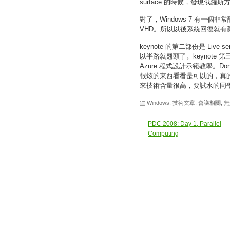
surface 的時候，發現俄羅
對了，Windows 7 有一
VHD。所以以後系統回復就有
keynote 的第二部份是 Live 
以半路就翹頭了。keynote 第三段則
Azure 程式設計示範教學。Don 
很炫的東西看看是可以的，真
來技術含量很高，要試水的同
Windows
,
技術文章
,
會議相關
,
無
PDC 2008: Day 1, Parallel
Computing