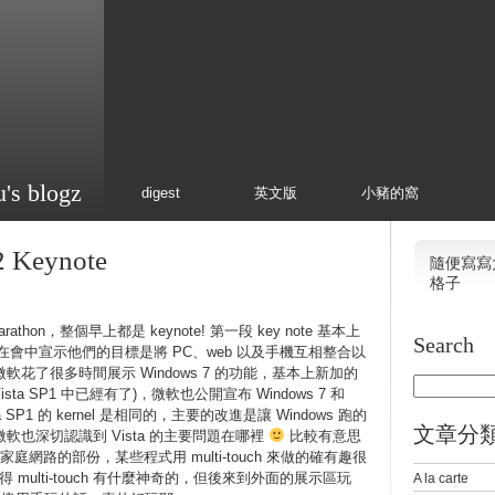
u's blogz
digest
英文版
小豬的窩
2 Keynote
隨便寫寫
格子
rathon，整個早上都是 keynote! 第一段 key note 基本上
Search
，微軟在會中宣示他們的目標是將 PC、web 以及手機互相整合以
花了很多時間展示 Windows 7 的功能，基本上新加的
ta SP1 中已經有了)，微軟也公開宣布 Windows 7 和
Vista SP1 的 kernel 是相同的，主要的改進是讓 Windows 跑的
文章分
也深切認識到 Vista 的主要問題在哪裡
比較有意思
 以及家庭網路的部份，某些程式用 multi-touch 來做的確有趣很
覺得 multi-touch 有什麼神奇的，但後來到外面的展示區玩
A la carte