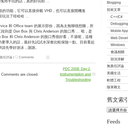
斯方塊用手玩的話，真的好玩耶 …
Blogging
技術文章
個非常酷的功能，它可以直接掛載 VHD，也可以直接開機進
新玩法了哇哈哈 …
C++/C#
Debugging
service 和 Office team 的展示部份，因為太無聊很想睡，所
Mobile App
是 Don Box 與 Chris Anderson 的脫口秀 … 呃，是
Box 和 Chris Anderson 的脫口秀很好看，不過呢，這種
Web Devel
的要導入的話，最好先試試水深會比較保險一點。目前看起
Windows
學請先學好游泳，謝謝。
會議相關
責任評論
|
Comments
狀況排解
無責任評論
PDC 2008: Day 2,
美國生活
Comments are closed.
Instrumentation and
Troubleshooting
軟體工程
隨筆雜文
舊文索
Feeds