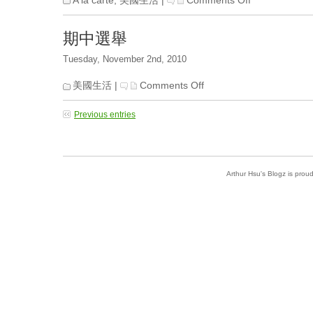
A la carte
,
美國生活
|
Comments Off
2010
聖
期中選舉
誕
派
Tuesday, November 2nd, 2010
對
on
美國生活
|
Comments Off
期
中
Previous entries
選
舉
Arthur Hsu's Blogz is pro