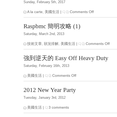
Sunday, February 5th, 2017
記
(新)
on
A la carte
,
美國生活
|
Comments Off
新
玩
Raspbmc 簡明攻略 (1)
具:
虎
Saturday, March 2nd, 2013
牌
電
on
技術文章
,
狀況排解
,
美國生活
|
Comments Off
子
Ra
鍋
簡
強到逆天的 Easy Off Heavy Duty
明
攻
Saturday, February 16th, 2013
略
(1)
on
美國生活
|
Comments Off
強
到
2012 New Year Party
逆
天
Tuesday, January 3rd, 2012
的
Easy
美國生活
|
3 comments
Off
Heavy