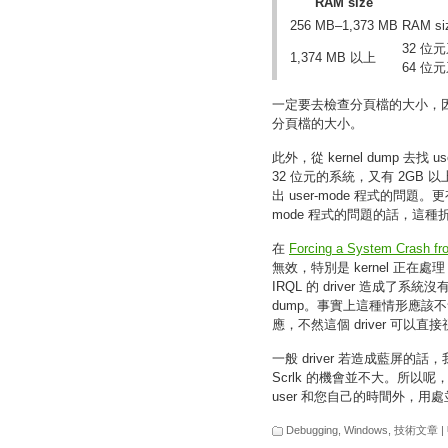
RAM size
256 MB–1,373 MB
RAM si
32 位元
1,374 MB 以上
64 位元
一定要去檢查分頁檔的大小，因
分頁檔的大小。
此外，從 kernel dump 去找 
32 位元的系統，又有 2GB 以
出 user-mode 程式的問題。更有
mode 程式的問題的話，這
在
Forcing a System Crash fr
無效，特別是 kernel 正在處理 h
IRQL 的 driver 造成了
dump。事實上這種情形應該不會發
應，不然這個 driver 可
一般 driver 若造成藍屏的話，
Scrlk 的機會並不大。所以呢
user 和您自己的時間外，用
Debugging
,
Windows
,
技術文章
|