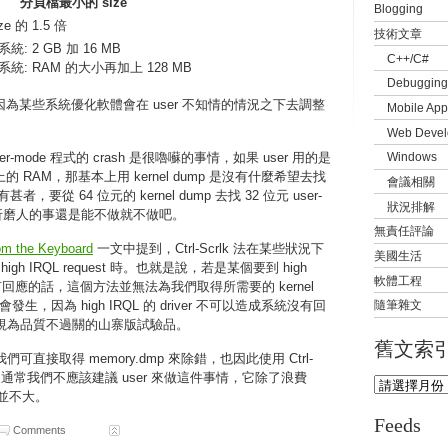
分頁檔最小的 size
Blogging
ze 的 1.5 倍
技術文章
系統: 2 GB 加 16 MB
C++/C#
系統: RAM 的大小再加上 128 MB
Debugging
為某些系統優化軟體會在 user 不知情的情況之下去調整
Mobile App
Web Devel
user-mode 程式的 crash 是很嚕囌的事情，如果 user 用的是
Windows
上的 RAM，那基本上用 kernel dump 是沒有什麼希望去找
會議相關
甚者，要從 64 位元的 kernel dump 去找 32 位元 user-
狀況排解
種折磨人的事還是能不做就不做吧。
無責任評論
om the Keyboard
一文中提到，Ctrl-Scrlk 法在某些狀況下
美國生活
igh IRQL request 時。也就是說，若是某個要到 high
軟體工程
系統沒有回應的話，這個方法並無法為我們取得所需要的 kernel
生，因為 high IRQL 的 driver 不可以造成系統沒有回
隨筆雜文
以直接視為品質不過關的山寨版試驗品。
舊文索
我們可直接取得 memory.dmp 來除錯，也因此使用 Ctrl-
，通常我們不應該建議 user 來做這件事情，它除了浪費
處並不大。
Feeds
Comments