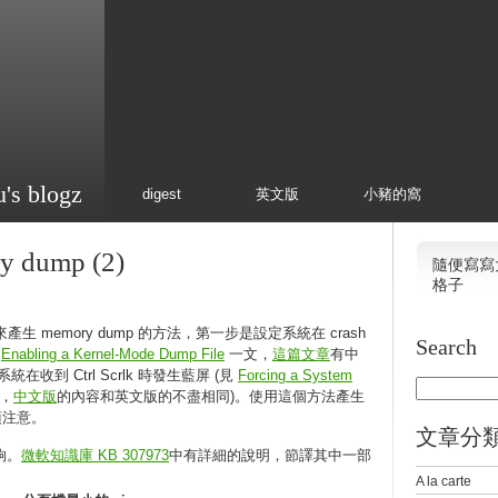
u's blogz
digest
英文版
小豬的窩
dump (2)
隨便寫寫
格子
rlk 來產生 memory dump 的方法，第一步是設定系統在 crash
Search
見
Enabling a Kernel-Mode Dump File
一文，
這篇文章
有中
收到 Ctrl Scrlk 時發生藍屏 (見
Forcing a System
，
中文版
的內容和英文版的不盡相同)。使用這個方法產生
必須注意。
文章分
夠。
微軟知識庫 KB 307973
中有詳細的說明，節譯其中一部
A la carte